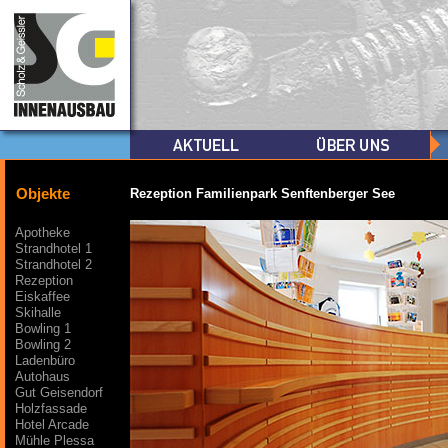
Objekte
Rezeption Familienpark Senftenberger See
Apotheke
Strandhotel 1
Strandhotel 2
Rezeption
Eiskaffee
Skihalle
Bowling 1
Bowling 2
Ladenbüro
Autohaus
Gut Geisendorf
Holzfassade
Hotel Arcade
Mühle Plessa